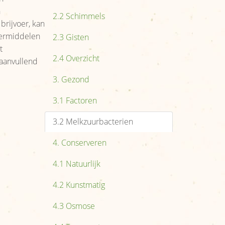
Organisatie
n
2.2 Schimmels
Reikwijdte
rijvoer, kan
dermiddelen
2.3 Gisten
Nieuws
t
2.4 Overzicht
 aanvullend
Afzetcijfers
3. Gezond
Nieuws
3.1 Factoren
Links
3.2 Melkzuurbacterien
4. Conserveren
4.1 Natuurlijk
4.2 Kunstmatig
4.3 Osmose