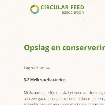
Opslag en conserveri
Pagina 9 van 24
3.2 Melkzuurbacterien
Melkzuurbacteriën die via het voer worden opge
aan een goede maagdarmflora en daarmee een g
maagdarmkanaal van varkens voor en vormen een b