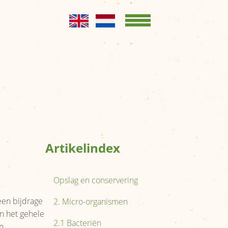
Home
KENNISBANK
Opslag en
conservering
Productgroepen
Productbladen
Artikelindex
OVER ONS
Kernboodschap
Opslag en conservering
Bestuur
een bijdrage
2. Micro-organismen
Leden
n het gehele
2.1 Bacteriën
n