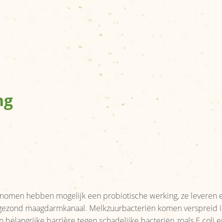
ng
nomen hebben mogelijk een probiotische werking, ze leveren 
ezond maagdarmkanaal. Melkzuurbacteriën komen verspreid i
elangrijke barrière tegen schadelijke bacteriën zoals E coli e