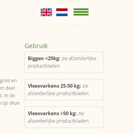
Home
KENNISBANK
Opslag en
Gebruik
conservering
Biggen <25kg:
zie afzonderlijke
Productgroepen
productbladen
Productbladen
gries en
Vleesvarkens 25-50 kg:
zie
en deel
OVER ONS
afzonderlijke productbladen
t. In de
Kernboodschap
n op deze
Bestuur
Vleesvarkens >50 kg:
zie
afzonderlijke productbladen
Leden