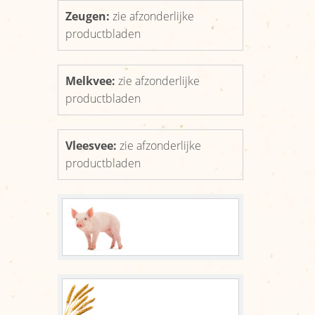
Organisatie
Zeugen:
zie afzonderlijke
Reikwijdte
productbladen
Nieuws
Melkvee:
zie afzonderlijke
Afzetcijfers
productbladen
Nieuws
Vleesvee:
zie afzonderlijke
Links
productbladen