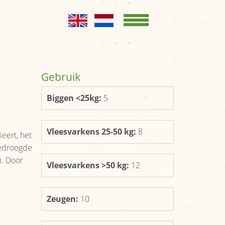
Home
KENNISBANK
Opslag en
Gebruik
conservering
Biggen <25kg:
5
Productgroepen
Productbladen
Vleesvarkens 25-50 kg:
8
eert, het
gedroogde
OVER ONS
n. Door
Vleesvarkens >50 kg:
12
Kernboodschap
Bestuur
Zeugen:
10
Leden