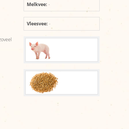
Organisatie
Melkvee:
-
Reikwijdte
Vleesvee:
-
Nieuws
Afzetcijfers
zoveel
Nieuws
Links