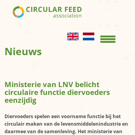
Home
KENNISBANK
Opslag en
Nieuws
conservering
Productgroepen
Productbladen
Ministerie van LNV belicht
OVER ONS
circulaire functie diervoeders
eenzijdig
Kernboodschap
Bestuur
Diervoeders spelen een voorname functie bij het
circulair maken van de levensmiddelenindustrie en
Leden
daarmee van de samenleving. Het ministerie van