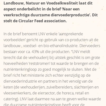
Organisatie
Landbouw, Natuur en Voedselkwaliteit laat dit
aspect onderbelicht in de brief ‘Naar een
Reikwijdte
veerkrachtige duurzame diervoederproductie’. Dit
stelt de Circular Feed association.
Nieuws
Afzetcijfers
In de brief benoemt LNV enkele ‘aansprekende
voorbeelden’ gericht op gebruik van co-producten uit de
Nieuws
landbouw-, voedsel- en bio-ethanolindustrie. Diervoeders
Links
bestaan voor ca. 43% uit die producten. “LNV meldt
terecht dat de veehouderij bij uitstek geschikt is om grote
hoeveelheden ‘reststromen’ tot waarde te brengen en de
nutriëntenkringloop zo goed mogelijk te sluiten. Met de
brief richt het ministerie zich echter eenzijdig op de
diervoederindustrie en partners in het vervolg van de
keten (de veehouderijen, zuivelbereiders, slachterijen en
vleesverwerkers, de eiersector, de horeca, retail en
catering). LNV laat daarmee na aan te geven welke waarde
die duurzame nutriëntenkringloop heeft voor de